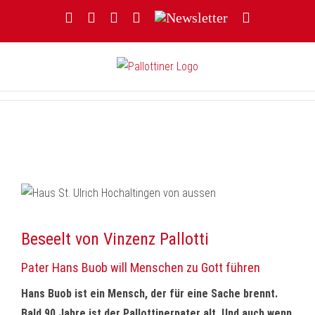
Zum
Facebook
YouTube
Instagram
Threads
Newsletter
E-
Inhalt
Mail
springen
Beseelt von Vinzenz Pallotti
Pater Hans Buob will Menschen zu Gott führen
Hans Buob ist ein Mensch, der für eine Sache brennt.
Bald 90 Jahre ist der Pallottinerpater alt. Und auch wenn