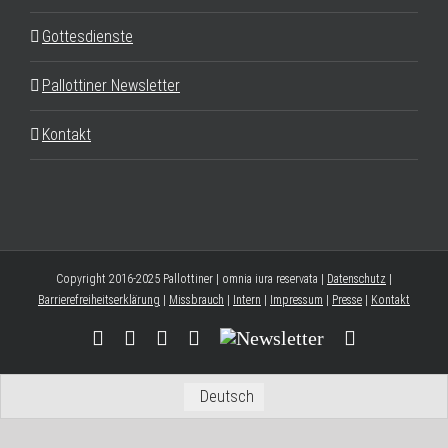
Gottesdienste
Pallottiner Newsletter
Kontakt
Copyright 2016-2025 Pallottiner | omnia iura reservata |
Datenschutz
|
Barrierefreiheitserklärung
|
Missbrauch
|
Intern
|
Impressum
|
Presse
|
Kontakt
Facebook
YouTube
Instagram
Threads
Newsletter
E-
Mail
Deutsch