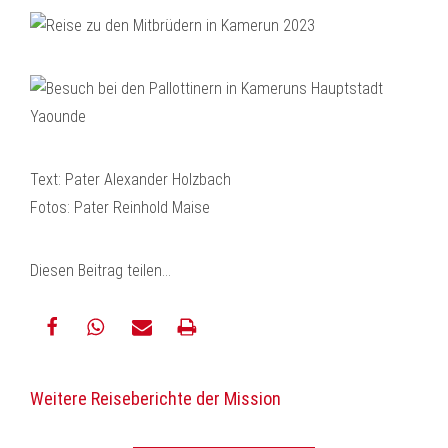
Text: Pater Alexander Holzbach
Fotos: Pater Reinhold Maise
Diesen Beitrag teilen…
teilen
teilen
E-
drucken
Weitere Reiseberichte der Mission
Mail