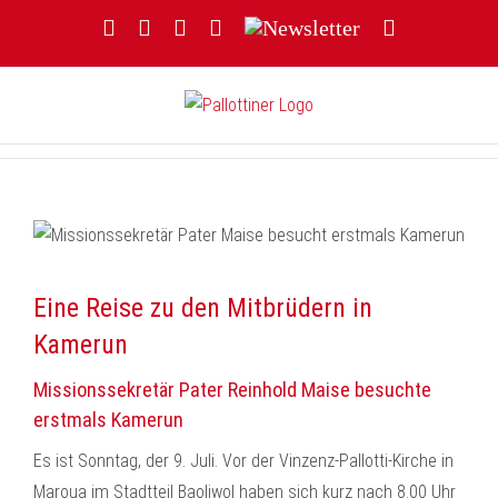
Zum
Facebook
YouTube
Instagram
Threads
Newsletter
E-
Inhalt
Mail
springen
Eine Reise zu den Mitbrüdern in
Kamerun
Missionssekretär Pater Reinhold Maise besuchte
erstmals Kamerun
Es ist Sonntag, der 9. Juli. Vor der Vinzenz-Pallotti-Kirche in
Maroua im Stadtteil Baoliwol haben sich kurz nach 8.00 Uhr