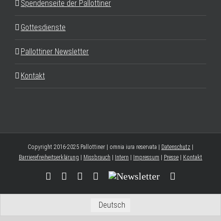
Spendenseite der Pallottiner
Gottesdienste
Pallottiner Newsletter
Kontakt
Copyright 2016-2025 Pallottiner | omnia iura reservata |
Datenschutz
|
Barrierefreiheitserklärung
|
Missbrauch
|
Intern
|
Impressum
|
Presse
|
Kontakt
Facebook
YouTube
Instagram
Threads
Newsletter
E-
Mail
Deutsch