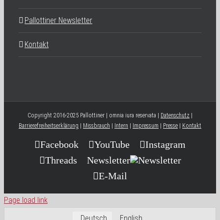
Pallottiner Newsletter
Kontakt
Copyright 2016-2025 Pallottiner | omnia iura reservata |
Datenschutz
|
Barrierefreiheitserklärung
|
Missbrauch
|
Intern
|
Impressum
|
Presse
|
Kontakt
Facebook
YouTube
Instagram
Threads
Newsletter
E-Mail
Page load link
Deutsch
English