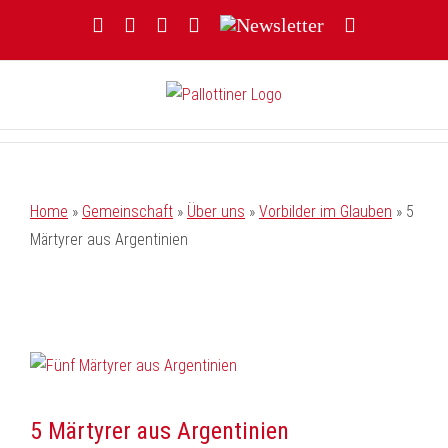
Zum
Facebook
YouTube
Instagram
Threads
Newsletter
E-
Inhalt
Mail
springen
Home
»
Gemeinschaft
»
Über uns
»
Vorbilder im Glauben
»
5
Märtyrer aus Argentinien
5 Märtyrer aus Argentinien