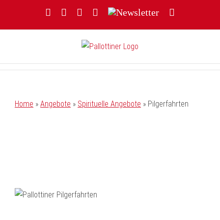
Zum
Facebook
YouTube
Instagram
Threads
Newsletter
E-
Inhalt
Mail
springen
Home
»
Angebote
»
Spirituelle Angebote
»
Pilgerfahrten