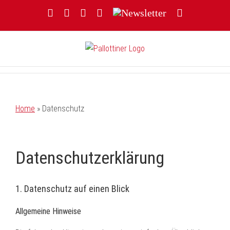
Zum
Facebook
YouTube
Instagram
Threads
Newsletter
E-
Inhalt
Mail
springen
Home
»
Datenschutz
Datenschutz­erklärung
1. Datenschutz auf einen Blick
Allgemeine Hinweise