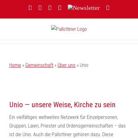
Zum
Facebook
YouTube
Instagram
Threads
Newsletter
E-
Inhalt
Mail
springen
Home
»
Gemeinschaft
»
Über uns
»
Unio
Unio — unsere Weise, Kirche zu sein
Ein vielfältiges weltweites Netzwerk für Einzelpersonen,
Gruppen, Laien, Priester und Ordensgemeinschaften – das
ist die Unio. Auch die Pallottiner gehören dazu. Diese