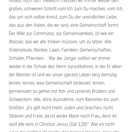
hinaus noch tun? Vielleicht müssen wir immer wieder den
großen, schweren Schritt vom Ich zum Du machen, vom Ich,
das um sich selber kreist, zum Du der unendlichen Liebe,
das aus den Vielen, die wir sind, eine Gemeinschaft formt.
Der Wille zur Communio, zur Gemeinsamkeit, ist wie ein
Wasser, das wir alle trinken müssen, um zu leben. Alle:
Ordensleute, Kleriker, Laien, Familien, Gemeinschaften,
Schulen, Pfarreien … Wie die Jünger sollten wir immer
wieder in die Schule des Herrn zurückkehren, in der Er allein
der Meister ist und wir unser ganzes Leben lang demütig
lernen: lernen, was Gemeinschaft bedeutet; lernen,
gemeinsam zu gehen mit Ihm und unseren Brüdern und
Schwestern. Alle, ohne Ausnahme, vom Kleinsten bis zum
Größten. „Es gibt nicht mehr Juden und Griechen, nicht
Sklaven und Freie, da ist weder Mann noch Frau, denn ihr
seid alle eins in Christus Jesus (Gal 3,28)“. War es nicht