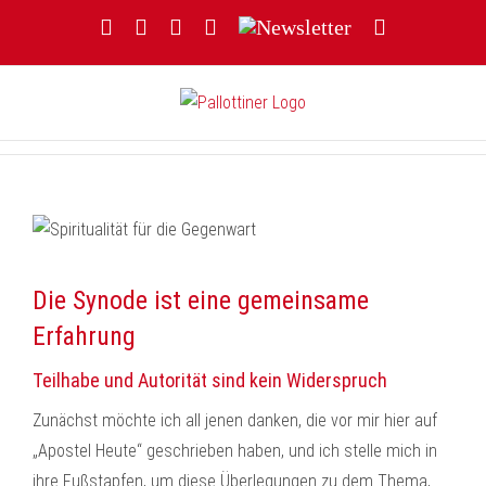
Zum
Facebook
YouTube
Instagram
Threads
Newsletter
E-
Inhalt
Mail
springen
Die Synode ist eine gemeinsame
Erfahrung
Teilhabe und Autorität sind kein Widerspruch
Zunächst möchte ich all jenen danken, die vor mir hier auf
„Apostel Heute“ geschrieben haben, und ich stelle mich in
ihre Fußstapfen, um diese Überlegungen zu dem Thema,