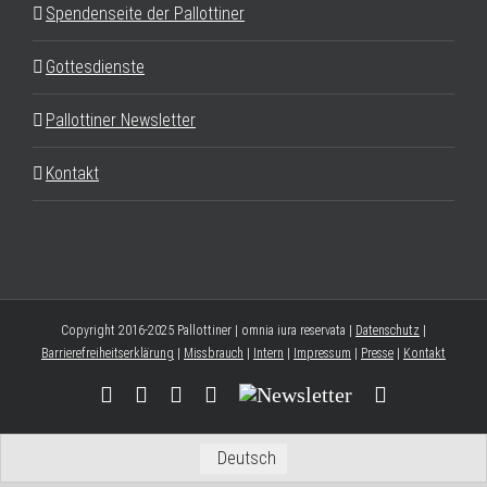
Spendenseite der Pallottiner
Gottesdienste
Pallottiner Newsletter
Kontakt
Copyright 2016-2025 Pallottiner | omnia iura reservata |
Datenschutz
|
Barrierefreiheitserklärung
|
Missbrauch
|
Intern
|
Impressum
|
Presse
|
Kontakt
Facebook
YouTube
Instagram
Threads
Newsletter
E-
Mail
Deutsch