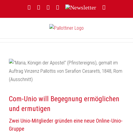
Zum
Facebook
YouTube
Instagram
Threads
Newsletter
E-
Inhalt
Mail
springen
Com-Unio will Begegnung ermöglichen
und ermutigen
Zwei Unio-Mitglieder gründen eine neue Online-Unio-
Gruppe