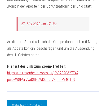
„Königin der Apostel“, der Schutzpatronin der Unio statt:
27. Mai 2023 um 17 Uhr
An diesem Abend will sich die Gruppe dann auch mit Maria,
als Apostelkönigin, beschäftigen und um die Aussendung
des Hl. Geistes beten.
Hier ist der Link zum Zoom-Treffen:
https://th-rosenheim.zoom.us/j/63232032774?
pwd=WGlPalVwdGtNdWl0c09tVFpDdzV4QT09
Website von Com-Unio