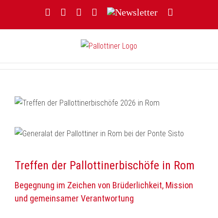
Zum
Facebook
YouTube
Instagram
Threads
Newsletter
E-
Inhalt
Mail
springen
Treffen der Pallottinerbischöfe in Rom
Begegnung im Zeichen von Brüderlichkeit, Mission
und gemeinsamer Verantwortung