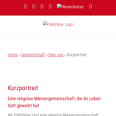
Zum
Facebook
YouTube
Instagram
Threads
Newsletter
E-
Inhalt
Mail
springen
Home
»
Gemeinschaft
»
Über uns
»
Kurzportrait
Kurzportrait
Eine religiöse Männergemeinschaft, die ihr Leben
Gott geweiht hat
Wir Pallottiner sind eine religiöse Männergemeinschaft