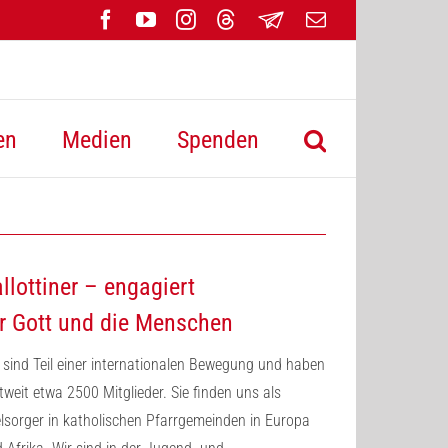
Facebook
YouTube
Instagram
Threads
Newsletter
E-
Mail
en
Medien
Spenden
llottiner – engagiert
r Gott und die Menschen
 sind Teil einer internationalen Bewegung und haben
tweit etwa 2500 Mitglieder. Sie finden uns als
lsorger in katholischen Pfarrgemeinden in Europa