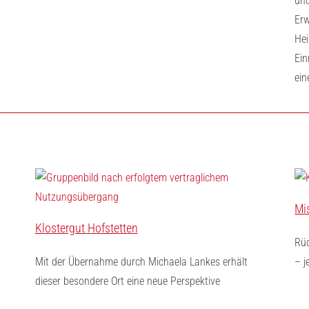
und
Erw
Hei
Ein
ein
Mi
Klostergut Hofstetten
Rüc
Mit der Übernahme durch Michaela Lankes erhält
– j
dieser besondere Ort eine neue Perspektive