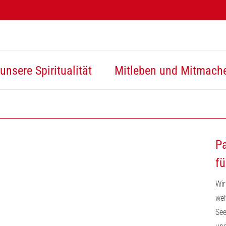
unsere Spiritualität
Mitleben und Mitmach
Pa
fü
Wir
wel
See