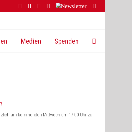
Facebook
YouTube
Instagram
Threads
Newsletter
E-
Mail
hen
Medien
Spenden
?!
r herzlich am kommenden Mittwoch um 17.00 Uhr zu