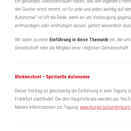
Ein gesundes Selbstvertrauen haben, das den eigenen Erfahr
der Geister ernst nimmt, ist für jede und jeden wichtig auf dem
Autonomie“ ist oft die Rede, wenn es um Vorbeugung gegenübe
entmündigen oder entmutigen lassen, gehört wesentlich dazu
Wir laden zu einer
Einführung in diese Thematik
ein, die uns
Gesellschaft oder als Mitglied einer religiösen Gemeinschaft.
Blickwechsel – Spirituelle Autonomie
Dieser Vortrag ist gleichzeitig die Einführung in eine Tagung
Frankfurt stattfindet. Die drei Hauptreferate werden per YouT
Nähere Informationen zur Tagung:
www.liturgie.bistumlimburg