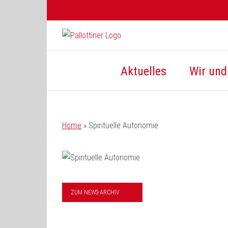
Zum
Inhalt
springen
Aktuelles
Wir und 
Home
»
Spirituelle Autonomie
ZUM NEWS-ARCHIV