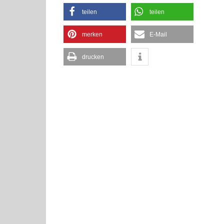
teilen
teilen
merken
E-Mail
drucken