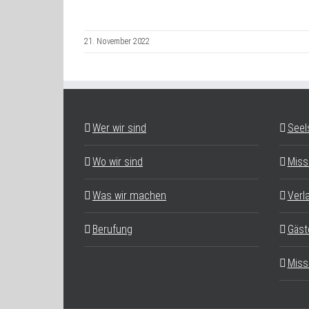
21. November 2022
Wer wir sind
Seel
Wo wir sind
Miss
Was wir machen
Verl
Berufung
Gäst
Miss