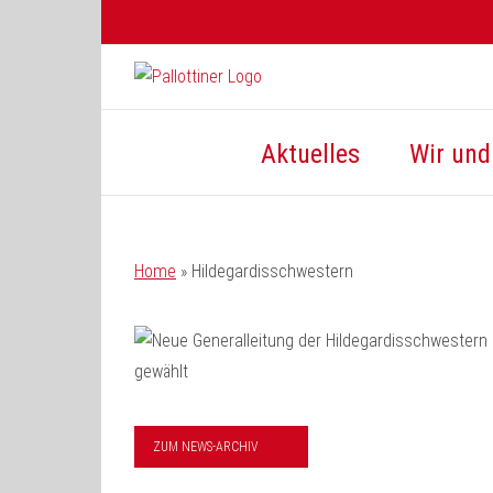
Zum
Inhalt
springen
Aktuelles
Wir und 
Home
»
Hildegardisschwestern
ZUM NEWS-ARCHIV