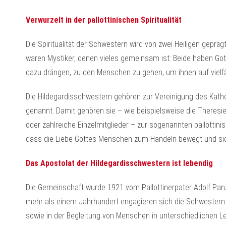
Verwurzelt in der pallottinischen Spiritualität
Die Spiritualität der Schwestern wird von zwei Heiligen geprägt
waren Mystiker, denen vieles gemeinsam ist: Beide haben Gott
dazu drängen, zu den Menschen zu gehen, um ihnen auf vielfä
Die Hildegardisschwestern gehören zur Vereinigung des Kathol
genannt. Damit gehören sie – wie beispielsweise die Theresien
oder zahlreiche Einzelmitglieder – zur sogenannten pallottini
dass die Liebe Gottes Menschen zum Handeln bewegt und sich
Das Apostolat der Hildegardisschwestern ist lebendig
Die Gemeinschaft wurde 1921 vom Pallottinerpater Adolf Panz
mehr als einem Jahrhundert engagieren sich die Schwestern b
sowie in der Begleitung von Menschen in unterschiedlichen L