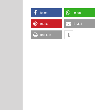
teilen
teilen
merken
E-Mail
drucken