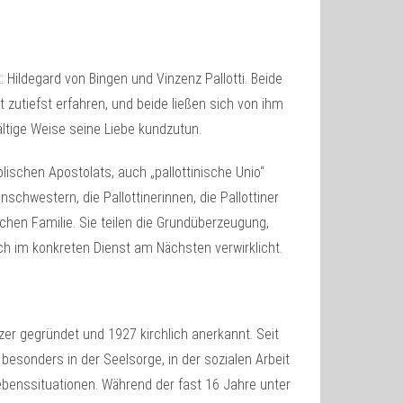
: Hildegard von Bingen und Vinzenz Pallotti. Beide
 zutiefst erfahren, und beide ließen sich von ihm
ltige Weise seine Liebe kundzutun.
ischen Apostolats, auch „pallottinische Unio“
schwestern, die Pallottinerinnen, die Pallottiner
schen Familie. Sie teilen die Grundüberzeugung,
 im konkreten Dienst am Nächsten verwirklicht.
er gegründet und 1927 kirchlich anerkannt. Seit
esonders in der Seelsorge, in der sozialen Arbeit
ebenssituationen. Während der fast 16 Jahre unter