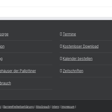
sorge
Termine
ion
Kostenloser Download
ag
Kalender bestellen
ehäuser der Pallottiner
Zeitschriften
brauch
z
|
Barrierefreiheitserklärung
|
Missbrauch
|
Intern
|
Impressum
|