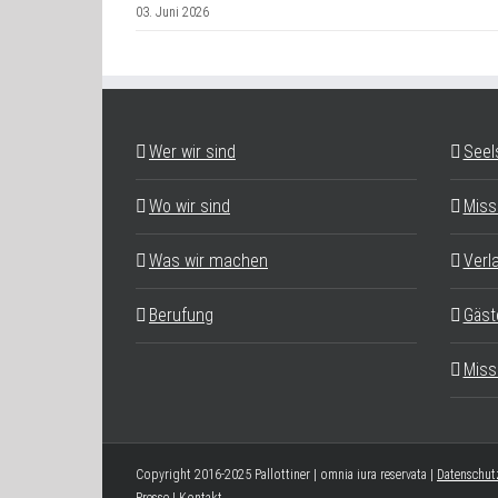
03. Juni 2026
Wer wir sind
Seel
Wo wir sind
Miss
Was wir machen
Verl
Berufung
Gäst
Miss
Copyright 2016-2025 Pallottiner | omnia iura reservata |
Datenschut
Presse
|
Kontakt