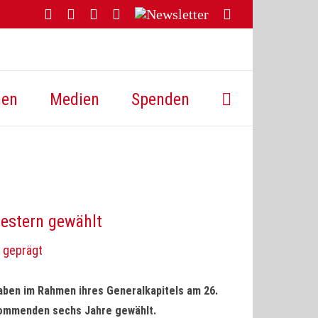
Facebook
YouTube
Instagram
Threads
Newsletter
E-
Mail
hen
Medien
Spenden
western gewählt
n geprägt
aben im Rahmen ihres Generalkapitels am 26.
 kommenden sechs Jahre gewählt.