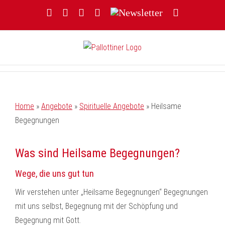
Zum
Facebook
YouTube
Instagram
Threads
Newsletter
E-
Inhalt
Mail
springen
Home
»
Angebote
»
Spirituelle Angebote
»
Heilsame
Begegnungen
Was sind Heilsame Begegnungen?
Wege, die uns gut tun
Wir verstehen unter „Heilsame Begegnungen“ Begegnungen
mit uns selbst, Begegnung mit der Schöpfung und
Begegnung mit Gott.