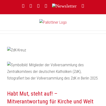
Zum
Facebook
YouTube
Instagram
Threads
Newsletter
E-
Inhalt
Mail
springen
Habt Mut, steht auf! –
Mitverantwortung für Kirche und Welt