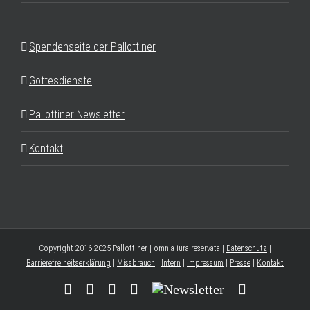
Spendenseite der Pallottiner
Gottesdienste
Pallottiner Newsletter
Kontakt
Copyright 2016-2025 Pallottiner | omnia iura reservata |
Datenschutz
|
Barrierefreiheitserklärung
|
Missbrauch
|
Intern
|
Impressum
|
Presse
|
Kontakt
Facebook
YouTube
Instagram
Threads
Newsletter
E-
Mail