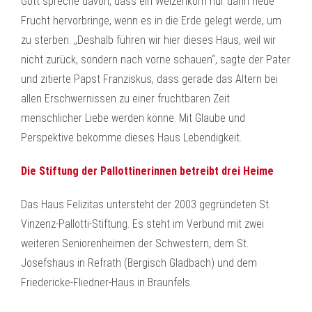
Gott spreche davon, dass ein Weizenkorn nur dann neue
Frucht hervorbringe, wenn es in die Erde gelegt werde, um
zu sterben. „Deshalb führen wir hier dieses Haus, weil wir
nicht zurück, sondern nach vorne schauen“, sagte der Pater
und zitierte Papst Franziskus, dass gerade das Altern bei
allen Erschwernissen zu einer fruchtbaren Zeit
menschlicher Liebe werden könne. Mit Glaube und
Perspektive bekomme dieses Haus Lebendigkeit.
Die Stiftung der Pallottinerinnen betreibt drei Heime
Das Haus Felizitas untersteht der 2003 gegründeten St.
Vinzenz-Pallotti-Stiftung. Es steht im Verbund mit zwei
weiteren Seniorenheimen der Schwestern, dem St.
Josefshaus in Refrath (Bergisch Gladbach) und dem
Friedericke-Fliedner-Haus in Braunfels.