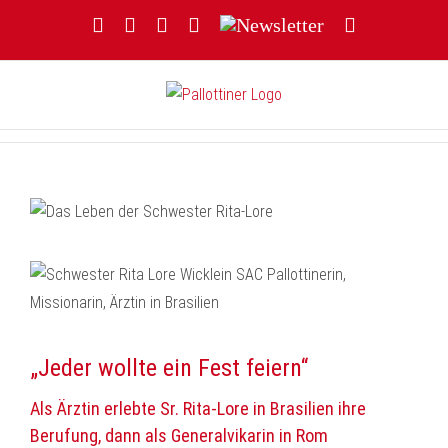
Zum
Facebook
YouTube
Instagram
Threads
Newsletter
E-
Inhalt
Mail
springen
„Jeder wollte ein Fest feiern“
Als Ärztin erlebte Sr. Rita-Lore in Brasilien ihre
Berufung, dann als Generalvikarin in Rom