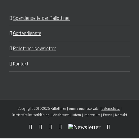
Spendenseite der Pallottiner
Gottesdienste
Pallottiner Newsletter
Kontakt
Copyright 2016-2025 Pallottiner | omnia iura reservata |
Datenschutz
|
Barrierefreiheitserklärung
|
Missbrauch
|
Intern
|
Impressum
|
Presse
|
Kontakt
Facebook
YouTube
Instagram
Threads
Newsletter
E-
Mail