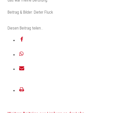
das war meine Berufung.“
Beitrag & Bilder: Dieter Fluck
Diesen Beitrag teilen…
teilen
teilen
E-
Mail
drucken