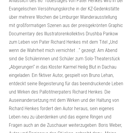
Anlässlich des 80. Todestages von Pater Henkes wird in der
Evangelischen Versöhnungskirche in der KZ-Gedenkstätte
über mehrere Wochen die Limburger Wanderausstellung
mit großformatigen Szenen aus der preisgekrönten Graphic
Documentary des Illustratorenkollektivs Drushba Pankow
zum Leben von Pater Richard Henkes mit dem Titel „Und
wenn die Wahrheit mich vernichtet …“ gezeigt. Am Abend
sind die Schülerinnen und Schüler zum Solo-Theaterstück
„Abgerungen“ in das Kloster Karmel Heilig Blut in Dachau
eingeladen. Ein fiktiver Autor, gespielt von Bruno Lehan,
entdeckt seine Begeisterung für das beeindruckende Leben
und Wirken des Pallotitnerpaters Richard Henkes. Die
Auseinandersetzung mit dem Wirken und der Haltung von
Richard Henkes fordert den Autor heraus, sein eigenes
Leben neu zu überdenken und das eigene Ringen und
Fragen auch an die Zuschauer weiterzugeben. Boris Weber,