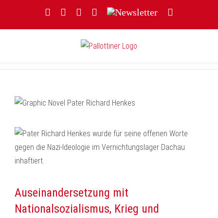
Zum
Facebook
YouTube
Instagram
Threads
Newsletter
E-
Inhalt
Mail
springen
Auseinandersetzung mit
Nationalsozialismus, Krieg und