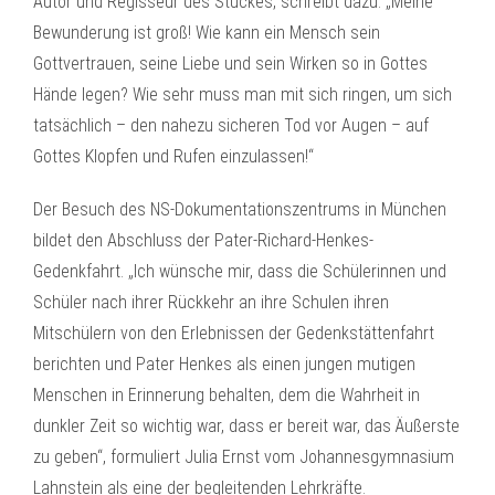
Autor und Regisseur des Stückes, schreibt dazu: „Meine
Bewunderung ist groß! Wie kann ein Mensch sein
Gottvertrauen, seine Liebe und sein Wirken so in Gottes
Hände legen? Wie sehr muss man mit sich ringen, um sich
tatsächlich – den nahezu sicheren Tod vor Augen – auf
Gottes Klopfen und Rufen einzulassen!“
Der Besuch des NS-Dokumentationszentrums in München
bildet den Abschluss der Pater-Richard-Henkes-
Gedenkfahrt. „Ich wünsche mir, dass die Schülerinnen und
Schüler nach ihrer Rückkehr an ihre Schulen ihren
Mitschülern von den Erlebnissen der Gedenkstättenfahrt
berichten und Pater Henkes als einen jungen mutigen
Menschen in Erinnerung behalten, dem die Wahrheit in
dunkler Zeit so wichtig war, dass er bereit war, das Äußerste
zu geben“, formuliert Julia Ernst vom Johannesgymnasium
Lahnstein als eine der begleitenden Lehrkräfte.