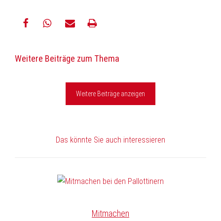
teilen
teilen
E-
drucken
Weitere Beiträge zum Thema
Mail
Weitere Beiträge anzeigen
Das könnte Sie auch interessieren
Mitmachen