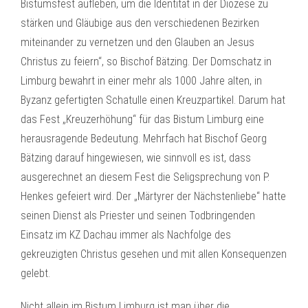
Bistumsfest aufleben, um die Identität in der Diözese zu
stärken und Gläubige aus den verschiedenen Bezirken
miteinander zu vernetzen und den Glauben an Jesus
Christus zu feiern“, so Bischof Bätzing. Der Domschatz in
Limburg bewahrt in einer mehr als 1000 Jahre alten, in
Byzanz gefertigten Schatulle einen Kreuzpartikel. Darum hat
das Fest „Kreuzerhöhung“ für das Bistum Limburg eine
herausragende Bedeutung. Mehrfach hat Bischof Georg
Bätzing darauf hingewiesen, wie sinnvoll es ist, dass
ausgerechnet an diesem Fest die Seligsprechung von P.
Henkes gefeiert wird. Der „Märtyrer der Nächstenliebe“ hatte
seinen Dienst als Priester und seinen Todbringenden
Einsatz im KZ Dachau immer als Nachfolge des
gekreuzigten Christus gesehen und mit allen Konsequenzen
gelebt.
Nicht allein im Bistum Limburg ist man über die