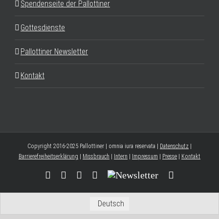
Spendenseite der Pallottiner
Gottesdienste
Pallottiner Newsletter
Kontakt
Copyright 2016-2025 Pallottiner | omnia iura reservata |
Datenschutz
|
Barrierefreiheitserklärung
|
Missbrauch
|
Intern
|
Impressum
|
Presse
|
Kontakt
Facebook
YouTube
Instagram
Threads
Newsletter
E-
Mail
Deutsch