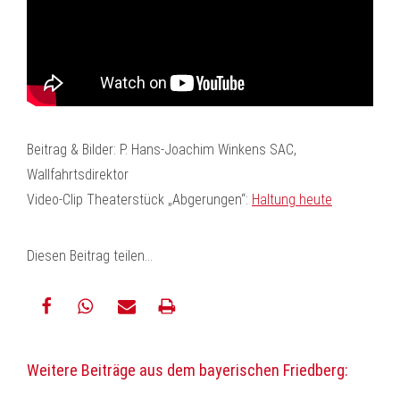
Beitrag & Bilder: P. Hans-Joachim Winkens SAC,
Wallfahrtsdirektor
Video-Clip Theaterstück „Abgerungen“:
Haltung heute
Diesen Beitrag teilen…
teilen
teilen
E-
drucken
Weitere Beiträge aus dem bayerischen Friedberg:
Mail