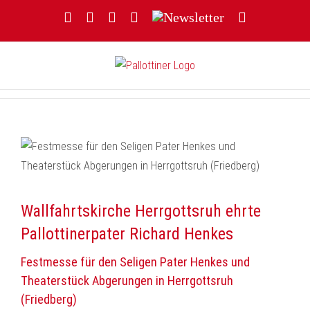
Zum
Facebook
YouTube
Instagram
Threads
Newsletter
E-
Inhalt
Mail
springen
Wallfahrtskirche Herrgottsruh ehrte
Pallottinerpater Richard Henkes
Festmesse für den Seligen Pater Henkes und
Theaterstück Abgerungen in Herrgottsruh
(Friedberg)