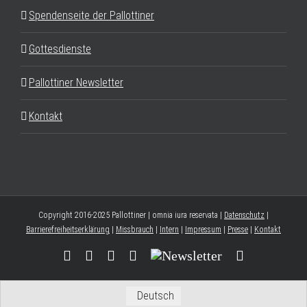
Spendenseite der Pallottiner
Gottesdienste
Pallottiner Newsletter
Kontakt
Copyright 2016-2025 Pallottiner | omnia iura reservata |
Datenschutz
|
Barrierefreiheitserklärung
|
Missbrauch
|
Intern
|
Impressum
|
Presse
|
Kontakt
Facebook
YouTube
Instagram
Threads
Newsletter
E-
Mail
Deutsch