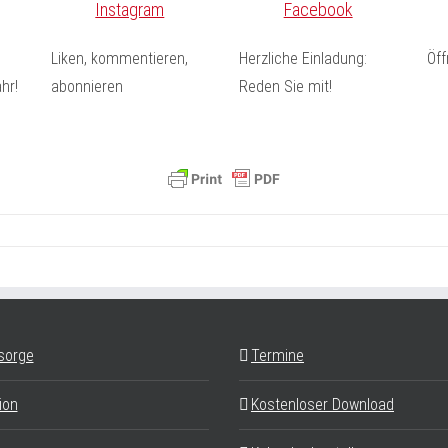
Instagram
Facebook
Liken, kommentieren,
Herzliche Einladung:
Öf
hr!
abonnieren
Reden Sie mit!
sorge
Termine
ion
Kostenloser Download