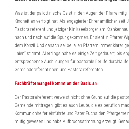
Was ist der pallottinische Geist in den Augen der Pfarreimitgl
Kindheit an verfolgt hat: Als engagierter Ehrenamtlicher seit
Pastoralreferent und jetziger Klinikseelsorger am Krankenhaus
nach und nach auf die Spur gekommen. Er sieht in Pfarrer W
dem Konzil. Und danach sei bei allen Pfarrern immer klarer ge
Laien“ stimmt. Allerdings habe es einige Zeit gedauert, bis e
entsprechende Ausbildungen für pastorale Berufe durchlaufen 
Gemeindereferentinnen und Pastoralreferenten.
Fachkräftemangel kommt an der Basis an
Der Pastoralreferent verweist nicht ohne Grund auf die pasto
Gemeinde mittragen, gibt es auch Leute, die es beruflich mach
Kommunionhelfer einführte und Pater Fuchs den Pfarrgeme
mutig gewesen und habe Aufbruchsstimmung erzeugt. Genauso