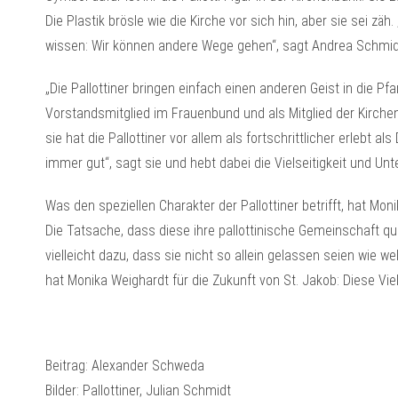
Die Plastik brösle wie die Kirche vor sich hin, aber sie sei zä
wissen: Wir können andere Wege gehen“, sagt Andrea Schmid
„Die Pallottiner bringen einfach einen anderen Geist in die Pfar
Vorstandsmitglied im Frauenbund und als Mitglied der Kirchenv
sie hat die Pallottiner vor allem als fortschrittlicher erlebt a
immer gut“, sagt sie und hebt dabei die Vielseitigkeit und Unte
Was den speziellen Charakter der Pallottiner betrifft, hat M
Die Tatsache, dass diese ihre pallottinische Gemeinschaft qua
vielleicht dazu, dass sie nicht so allein gelassen seien wie w
hat Monika Weighardt für die Zukunft von St. Jakob: Diese Viels
Beitrag: Alexander Schweda
Bilder: Pallottiner, Julian Schmidt