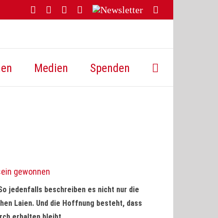
Facebook
YouTube
Instagram
Threads
Newsletter
E-
Mail
hen
Medien
Spenden
tsein gewonnen
 So jedenfalls beschreiben es nicht nur die
chen Laien. Und die Hoffnung besteht, dass
ch erhalten bleibt.