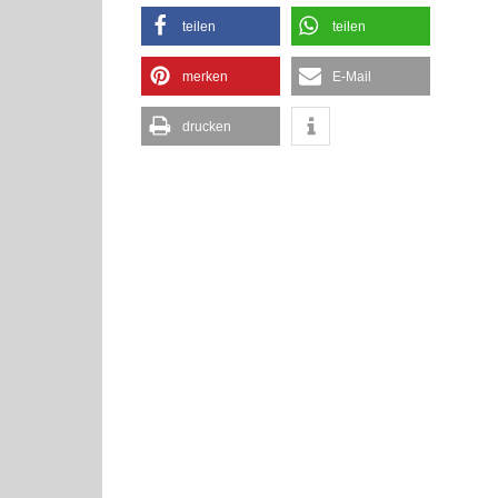
teilen
teilen
merken
E-Mail
drucken