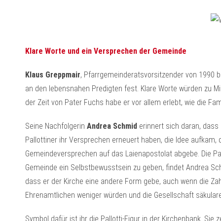
Klare Worte und ein Versprechen der Gemeinde
Klaus Greppmair
, Pfarrgemeinderatsvorsitzender von 1990 bi
an den lebensnahen Predigten fest. Klare Worte würden zu Mi
der Zeit von Pater Fuchs habe er vor allem erlebt, wie die Fa
Seine Nachfolgerin
Andrea Schmid
erinnert sich daran, das
Pallottiner ihr Versprechen erneuert haben, die Idee aufkam,
Gemeindeversprechen auf das Laienapostolat abgebe. Die Pall
Gemeinde ein Selbstbewusstsein zu geben, findet Andrea Sch
dass er der Kirche eine andere Form gebe, auch wenn die Za
Ehrenamtlichen weniger würden und die Gesellschaft säkulare
Symbol dafür ist ihr die Pallotti-Figur in der Kirchenbank. Si