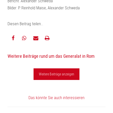
Bericht: Alexander Schweda
Bilder: P. Reinhold Maise, Alexander Schweda
Diesen Beitrag teilen…
teilen
teilen
E-
drucken
Weitere Beiträge rund um das Generalat in Rom
Mail
Weitere Beiträge anzeigen
Das könnte Sie auch interessieren