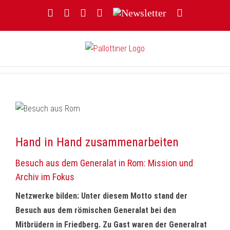
Zum
Facebook
YouTube
Instagram
Threads
Newsletter
E-
Inhalt
Mail
springen
Hand in Hand zusammenarbeiten
Besuch aus dem Generalat in Rom: Mission und
Archiv im Fokus
Netzwerke bilden: Unter diesem Motto stand der
Besuch aus dem römischen Generalat bei den
Mitbrüdern in Friedberg. Zu Gast waren der Generalrat