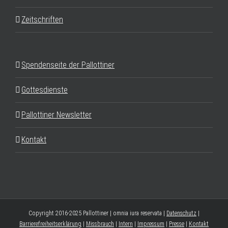
Zeitschriften
Spendenseite der Pallottiner
Gottesdienste
Pallottiner Newsletter
Kontakt
Copyright 2016-2025 Pallottiner | omnia iura reservata |
Datenschutz
|
Barrierefreiheitserklärung
|
Missbrauch
|
Intern
|
Impressum
|
Presse
|
Kontakt