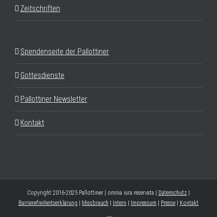
Zeitschriften
Spendenseite der Pallottiner
Gottesdienste
Pallottiner Newsletter
Kontakt
Copyright 2016-2025 Pallottiner | omnia iura reservata |
Datenschutz
|
Barrierefreiheitserklärung
|
Missbrauch
|
Intern
|
Impressum
|
Presse
|
Kontakt