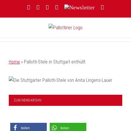
Zum
Facebook
YouTube
Instagram
Threads
Newsletter
E-
Inhalt
Mail
springen
Home
»
Pallotti-Stele in Stuttgart enthüllt
ZUM NEWS-ARCHIV
teilen
teilen