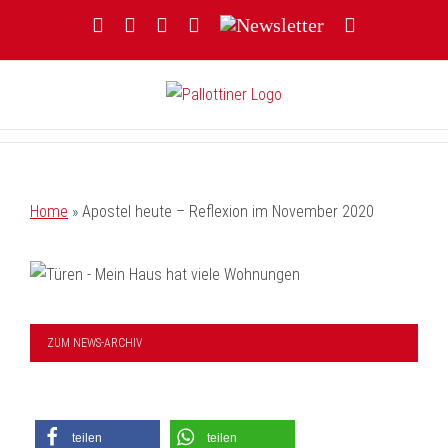
Zum
Facebook
YouTube
Instagram
Threads
Newsletter
E-
Inhalt
Mail
springen
Home
»
Apostel heute – Reflexion im November 2020
ZUM NEWS-ARCHIV
teilen
teilen