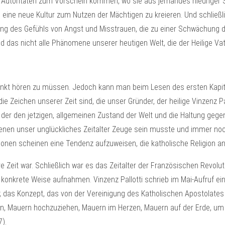
r Autoritäten zum Vorschein kommen, wo sie aus jemandes niedriger
ne neue Kultur zum Nutzen der Mächtigen zu kreieren. Und schließlic
ng des Gefühls von Angst und Misstrauen, die zu einer Schwächung d
ind das nicht alle Phänomene unserer heutigen Welt, die der Heilige Va
itpunkt hören zu müssen. Jedoch kann man beim Lesen des ersten Kap
 Zeichen unserer Zeit sind, die unser Gründer, der heilige Vinzenz P
, der den jetzigen, allgemeinen Zustand der Welt und die Haltung gege
enen unser unglückliches Zeitalter Zeuge sein musste und immer noc
ationen scheinen eine Tendenz aufzuweisen, die katholische Religion a
 Zeit war. Schließlich war es das Zeitalter der Französischen Revolu
konkrete Weise aufnahmen. Vinzenz Pallotti schrieb im Mai-Aufruf ein
ist; das Konzept, das von der Vereinigung des Katholischen Apostolate
ten, Mauern hochzuziehen, Mauern im Herzen, Mauern auf der Erde, um
7).