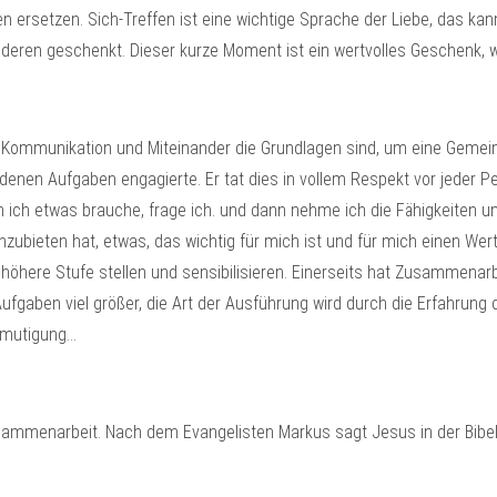
ersetzen. Sich-Treffen ist eine wichtige Sprache der Liebe, das kann
eren geschenkt. Dieser kurze Moment ist ein wertvolles Geschenk, w
 Kommunikation und Miteinander die Grundlagen sind, um eine Gemeinsc
enen Aufgaben engagierte. Er tat dies in vollem Respekt vor jeder P
n ich etwas brauche, frage ich. und dann nehme ich die Fähigkeiten 
nzubieten hat, etwas, das wichtig für mich ist und für mich einen Wer
e höhere Stufe stellen und sensibilisieren. Einerseits hat Zusammena
ufgaben viel größer, die Art der Ausführung wird durch die Erfahrung d
Ermutigung…
sammenarbeit. Nach dem Evangelisten Markus sagt Jesus in der Bibel: „…