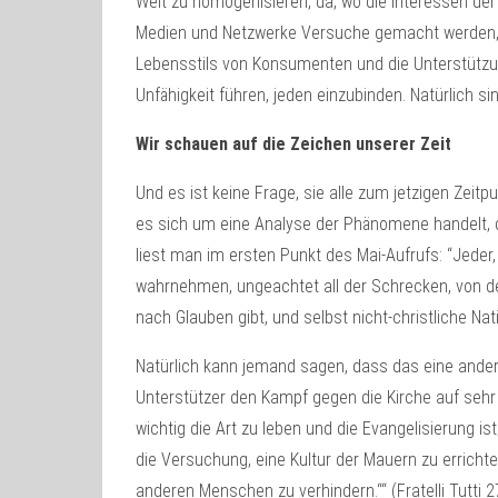
Welt zu homogenisieren, da, wo die Interessen de
Medien und Netzwerke Versuche gemacht werden, ei
Lebensstils von Konsumenten und die Unterstützu
Unfähigkeit führen, jeden einzubinden. Natürlich s
Wir schauen auf die Zeichen unserer Zeit
Und es ist keine Frage, sie alle zum jetzigen Ze
es sich um eine Analyse der Phänomene handelt, die
liest man im ersten Punkt des Mai-Aufrufs: “Jeder
wahrnehmen, ungeachtet all der Schrecken, von d
nach Glauben gibt, und selbst nicht-christliche N
Natürlich kann jemand sagen, dass das eine andere
Unterstützer den Kampf gegen die Kirche auf sehr 
wichtig die Art zu leben und die Evangelisierung 
die Versuchung, eine Kultur der Mauern zu errich
anderen Menschen zu verhindern.““ (Fratelli Tutti 2