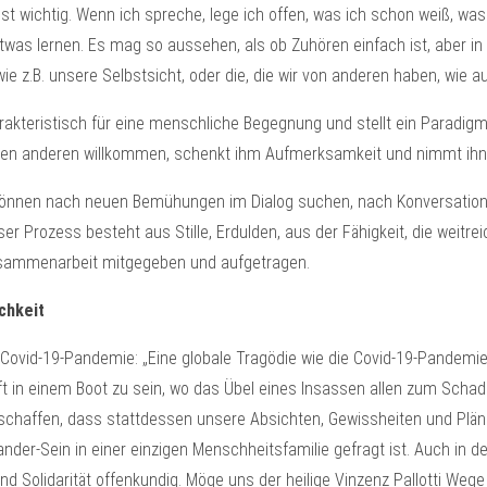
ist wichtig. Wenn ich spreche, lege ich offen, was ich schon weiß, wa
etwas lernen. Es mag so aussehen, als ob Zuhören einfach ist, aber in 
e z.B. unsere Selbstsicht, oder die, die wir von anderen haben, wie a
rakteristisch für eine menschliche Begegnung und stellt ein Paradig
en anderen willkommen, schenkt ihm Aufmerksamkeit und nimmt ihn in 
nnen nach neuen Bemühungen im Dialog suchen, nach Konversation in S
r Prozess besteht aus Stille, Erdulden, aus der Fähigkeit, die weit
usammenarbeit mitgegeben und aufgetragen.
chkeit
ovid-19-Pandemie: „Eine globale Tragödie wie die Covid-19-Pandemie h
in einem Boot zu sein, wo das Übel eines Insassen allen zum Schaden 
tät erschaffen, dass stattdessen unsere Absichten, Gewissheiten und P
der-Sein in einer einzigen Menschheitsfamilie gefragt ist. Auch in d
d Solidarität offenkundig. Möge uns der heilige Vinzenz Pallotti Wege