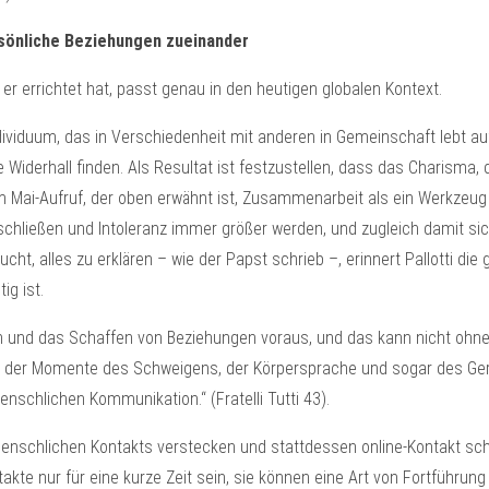
sönliche Beziehungen zueinander
 er errichtet hat, passt genau in den heutigen globalen Kontext.
dividuum, das in Verschiedenheit mit anderen in Gemeinschaft lebt au
 Widerhall finden. Als Resultat ist festzustellen, dass das Charisma
in dem Mai-Aufruf, der oben erwähnt ist, Zusammenarbeit als ein Werkze
-Einschließen und Intoleranz immer größer werden, und zugleich damit s
t, alles zu erklären – wie der Papst schrieb –, erinnert Pallotti die 
ig ist.
nd das Schaffen von Beziehungen voraus, und das kann nicht ohne di
ten, der Momente des Schweigens, der Körpersprache und sogar des Ge
enschlichen Kommunikation.“ (Fratelli Tutti 43).
nschlichen Kontakts verstecken und stattdessen online-Kontakt schät
akte nur für eine kurze Zeit sein, sie können eine Art von Fortführung