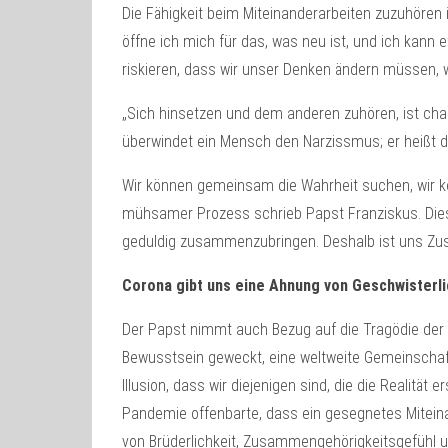
Die Fähigkeit beim Miteinanderarbeiten zuzuhören 
öffne ich mich für das, was neu ist, und ich kann 
riskieren, dass wir unser Denken ändern müssen, wi
„Sich hinsetzen und dem anderen zuhören, ist cha
überwindet ein Mensch den Narzissmus; er heißt d
Wir können gemeinsam die Wahrheit suchen, wir kö
mühsamer Prozess schrieb Papst Franziskus. Diese
geduldig zusammenzubringen. Deshalb ist uns Z
Corona gibt uns eine Ahnung von Geschwisterli
Der Papst nimmt auch Bezug auf die Tragödie der C
Bewusstsein geweckt, eine weltweite Gemeinschaft 
Illusion, dass wir diejenigen sind, die die Reali
Pandemie offenbarte, dass ein gesegnetes Miteinan
von Brüderlichkeit, Zusammengehörigkeitsgefühl un