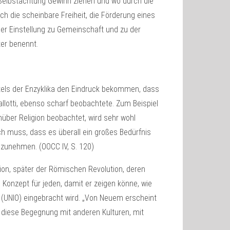
 Selbstachtung Gewinn ziehen und wo durch die
h die scheinbare Freiheit, die Förderung eines
er Einstellung zu Gemeinschaft und zu der
ter benennt.
itels der Enzyklika den Eindruck bekommen, dass
allotti, ebenso scharf beobachtete. Zum Beispiel
nüber Religion beobachtet, wird sehr wohl
h muss, dass es überall ein großes Bedürfnis
nzunehmen. (OOCC IV, S. 120)
tion, später der Römischen Revolution, deren
 Konzept für jeden, damit er zeigen könne, wie
s (UNIO) eingebracht wird. „Von Neuem erscheint
 diese Begegnung mit anderen Kulturen, mit