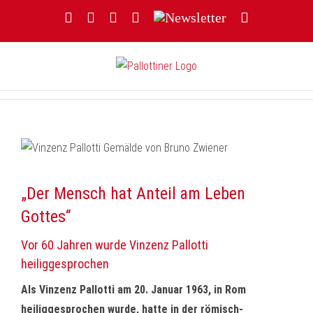
Zum
Facebook
YouTube
Instagram
Threads
Newsletter
E-
Inhalt
Mail
springen
„Der Mensch hat Anteil am Leben
Gottes“
Vor 60 Jahren wurde Vinzenz Pallotti
heiliggesprochen
Als Vinzenz Pallotti am 20. Januar 1963, in Rom
heiliggesprochen wurde, hatte in der römisch-