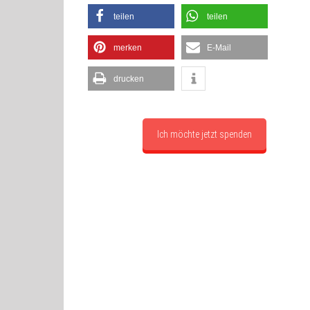
teilen
teilen
merken
E-Mail
drucken
Ich möchte jetzt spenden