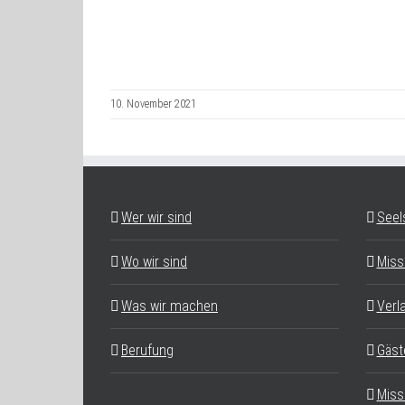
10. November 2021
Wer wir sind
Seel
Wo wir sind
Miss
Was wir machen
Verl
Berufung
Gäst
Miss