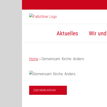
Zum
Inhalt
springen
Aktuelles
Wir und 
Home
»
Gemeinsam. Kirche. Anders.
ZUM NEWS-ARCHIV