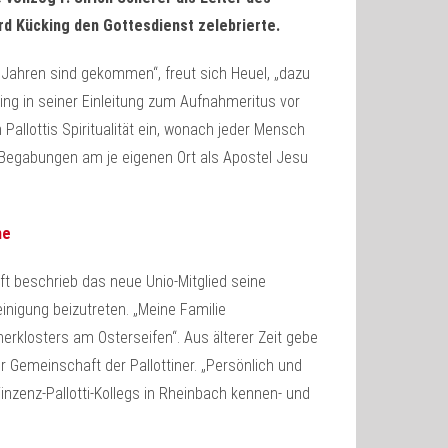
rd Kücking den Gottesdienst zelebrierte.
 Jahren sind gekommen“, freut sich Heuel, „dazu
ging in seiner Einleitung zum Aufnahmeritus vor
Pallottis Spiritualität ein, wonach jeder Mensch
nd Begabungen am je eigenen Ort als Apostel Jesu
he
t beschrieb das neue Unio-Mitglied seine
inigung beizutreten. „Meine Familie
nerklosters am Osterseifen“. Aus älterer Zeit gebe
r Gemeinschaft der Pallottiner. „Persönlich und
Vinzenz-Pallotti-Kollegs in Rheinbach kennen- und