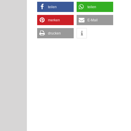
teilen
teilen
merken
E-Mail
drucken