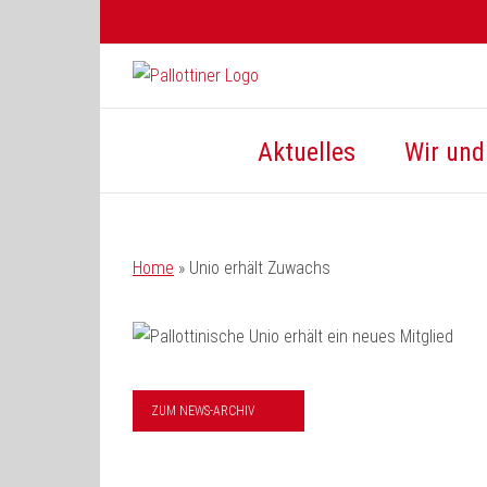
Zum
Inhalt
springen
Aktuelles
Wir und 
Home
»
Unio erhält Zuwachs
ZUM NEWS-ARCHIV