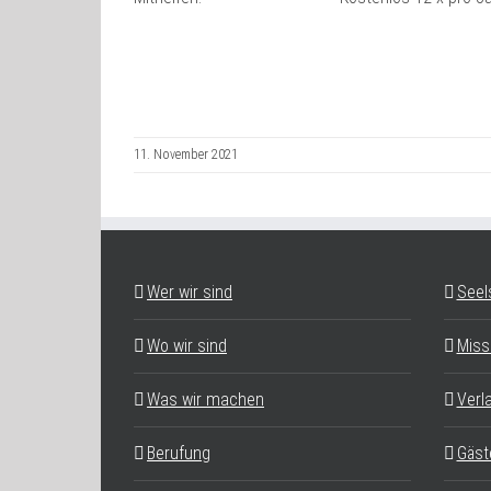
11. November 2021
Wer wir sind
Seel
Wo wir sind
Miss
Was wir machen
Verl
Berufung
Gäst