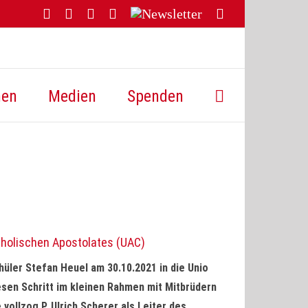
Facebook
YouTube
Instagram
Threads
Newsletter
E-
Mail
hen
Medien
Spenden
atholischen Apostolates (UAC)
hüler Stefan Heuel am 30.10.2021 in die Unio
sen Schritt im kleinen Rahmen mit Mitbrüdern
ollzog P. Ulrich Scherer als Leiter des