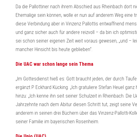
Da die Pallottiner nach ihrem Abschied aus Rheinbach dort nic
Ehemalige sein können, wolle er nun auf anderem Weg eine tra
diese Verbindung aber in Vinzenz Pallottis entwaffnend mensc
und ganz sicher auch für andere reizvoll – da bin ich optimis
sei schon seiner eigenen Zeit weit voraus gewesen, „und – l
mancher Hinsicht bis heute geblieben“.
Die UAC war schon lange sein Thema
„Im Gottesdienst hieß es: Gott braucht jeden, der durch Taufe
ergänzt P. Eckhard Kücking. „Ich gratuliere Stefan Heuel ganz
hinzu: „Ich kenne ihn seit seiner Schulzeit in Rheinbach. Di
Jahrzehnte nach dem Abitur diesen Schritt tut, zeigt seine Ve
anderem in seinen drei Büchern über das Vinzenz-Pallotti-Kolle
seiner Familie im bayerischen Rosenheim.
Die Unio (UAC)