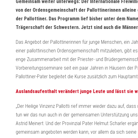
Gemeinsam weiter unterwegs: Der Internationale Freiwillig
von der Ordensgemeinschaft der Pallottinerinnen alleine
der Pallottiner. Das Programm lief bisher unter dem Nam
Trägerschaft der Schwestern. Jetzt sind auch die Männer
Das Angebot der Pallottinerinnen für junge Menschen, ein Jah
einer pallottinischen Ordensgemeinschaft mitzuleben, gibt es
enge Zusammenarbeit mit der Priester- und Brüdergemeinschaf
Vorbereitungsseminare seit ein paar Jahren in Häusern der Pal
Pallottiner-Pater begleitet die Kurse zusätzlich zum Hauptam
Auslandsaufenthalt verändert junge Leute und lässt sie 
„Der Heilige Vinzenz Pallotti rief immer wieder dazu auf, das
tun wir das nun auch in der gemeinsamen Unterstützung unser
Astrid Meinert. Und der Provinzial Pater Helmut Scharler ergän
gemeinsam angeboten werden kann, vor allem da sich seine 