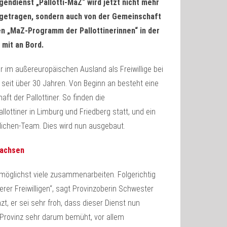
endienst „Pallotti-MaZ“ wird jetzt nicht mehr
 getragen, sondern auch von der Gemeinschaft
en „MaZ-Programm der Pallottinerinnen“ in der
 mit an Bord.
r im außereuropäischen Ausland als Freiwillige bei
 seit über 30 Jahren. Von Beginn an besteht eine
t der Pallottiner. So finden die
lottiner in Limburg und Friedberg statt, und ein
tlichen-Team. Dies wird nun ausgebaut.
wachsen
s möglichst viele zusammenarbeiten. Folgerichtig
er Freiwilligen“, sagt Provinzoberin Schwester
zt, er sei sehr froh, dass dieser Dienst nun
Provinz sehr darum bemüht, vor allem