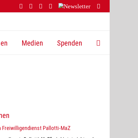
Facebook
YouTube
Instagram
Threads
Newsletter
E-
Mail
hen
Medien
Spenden
rnen
 Freiwilligendienst Pallotti-MaZ