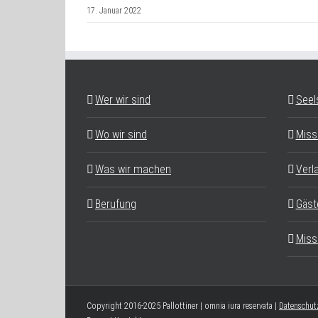
17. Januar 2022
Wer wir sind
Seel
Wo wir sind
Miss
Was wir machen
Verl
Berufung
Gäst
Miss
Copyright 2016-2025 Pallottiner | omnia iura reservata |
Datenschut