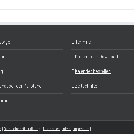
sorge
Termine
ion
Kostenloser Download
ag
Kalender bestellen
ehäuser der Pallottiner
Zeitschriften
brauch
z
|
Barrierefreiheitserklärung
|
Missbrauch
|
Intern
|
Impressum
|