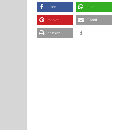
teilen
teilen
merken
E-Mail
drucken