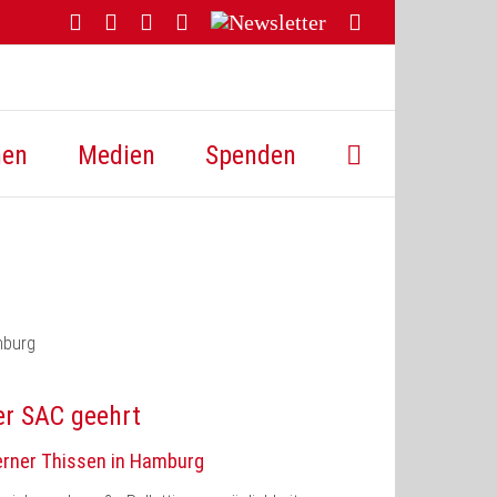
Facebook
YouTube
Instagram
Threads
Newsletter
E-
Mail
hen
Medien
Spenden
er SAC geehrt
erner Thissen in Hamburg