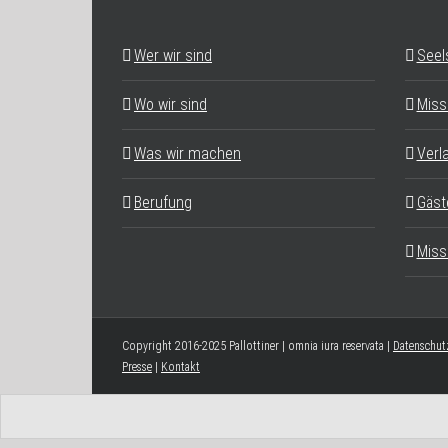
Wer wir sind
Seel
Wo wir sind
Miss
Was wir machen
Verl
Berufung
Gäst
Miss
Copyright 2016-2025 Pallottiner | omnia iura reservata |
Datenschut
Presse
|
Kontakt