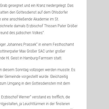
Grab gesegnet und ein Kranz niedergelegt. Das
hatten den Gottesdienst auf dem Ohlsdorfer
e eine anschließende Akademie im St.
zeichnete damals Erzbischof Thissen Pater Größer
Freund des jüdischen Volkes“.
eliger Johannes Prassek“ in einem Festhochamt
ottinerpater Max Größer SAC unter großer
nde Hl. Geist in Hamburg-Farmsen statt.
 an diesem Sonntag vollzogen werden musste. Es
r Gemeinde vorgestellt wurde. Gleichzeitig
 zum Umgang in den Gottesdiensten mit dem
rzbischof Werner“ verstand es trefflich, die
htgestalten, ja Leuchttürmen in der finsteren