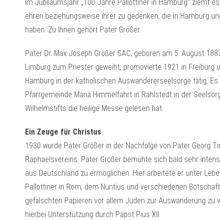
Im Jubiläumsjahr „100 Jahre Pallottiner in Hamburg“ ziemt es 
ehren beziehungsweise ihrer zu gedenken, die in Hamburg und
haben. Zu Ihnen gehört Pater Größer.
Pater Dr. Max Joseph Größer SAC, geboren am 5. August 1887 i
Limburg zum Priester geweiht, promovierte 1921 in Freiburg u
Hamburg in der katholischen Auswandererseelsorge tätig. Es 
Pfarrgemeinde Mariä Himmelfahrt in Rahlstedt in der Seelsor
Wilhelmstifts die heilige Messe gelesen hat.
Ein Zeuge für Christus
1930 wurde Pater Größer in der Nachfolge von Pater Georg Ti
Raphaelsvereins. Pater Größer bemühte sich bald sehr intensi
aus Deutschland zu ermöglichen. Hier arbeitete er unter Leb
Pallottiner in Rom, dem Nuntius und verschiedenen Botschaf
gefälschten Papieren vor allem Juden zur Auswanderung zu ve
hierbei Unterstützung durch Papst Pius XII.