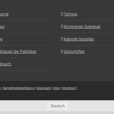
sorge
Termine
ion
Kostenloser Download
ag
Kalender bestellen
ehäuser der Pallottiner
Zeitschriften
brauch
z
|
Barrierefreiheitserklärung
|
Missbrauch
|
Intern
|
Impressum
|
Deutsch