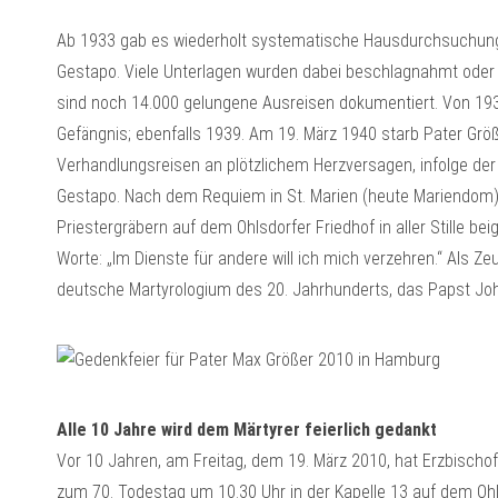
Ab 1933 gab es wiederholt systematische Hausdurchsuchung
Gestapo. Viele Unterlagen wurden dabei beschlagnahmt oder s
sind noch 14.000 gelungene Ausreisen dokumentiert. Von 1937
Gefängnis; ebenfalls 1939. Am 19. März 1940 starb Pater Größ
Verhandlungsreisen an plötzlichem Herzversagen, infolge der
Gestapo. Nach dem Requiem in St. Marien (heute Mariendom)
Priestergräbern auf dem Ohlsdorfer Friedhof in aller Stille be
Worte: „Im Dienste für andere will ich mich verzehren.“ Als Z
deutsche Martyrologium des 20. Jahrhunderts, das Papst Johan
Alle 10 Jahre wird dem Märtyrer feierlich gedankt
Vor 10 Jahren, am Freitag, dem 19. März 2010, hat Erzbischo
zum 70. Todestag um 10.30 Uhr in der Kapelle 13 auf dem Ohl