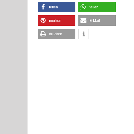
teilen
teilen
merken
E-Mail
drucken