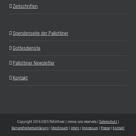
Zeitschriften
Spendenseite der Pallottiner
Gottesdienste
Pallottiner Newsletter
Kontakt
Copyright 2016-2025 Pallottiner | omnia iura reservata |
Datenschutz
|
Barrierefreiheitserklärung
|
Missbrauch
|
Intern
|
Impressum
|
Presse
|
Kontakt