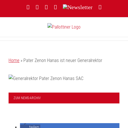
Zum
Facebook
YouTube
Instagram
Threads
Newsletter
E-
Inhalt
Mail
springen
Home
»
Pater Zenon Hanas ist neuer Generalrektor
ZUM NEWS-ARCHIV
teilen