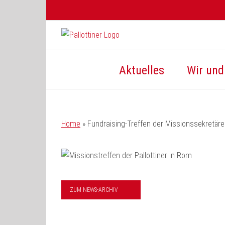
Zum
Inhalt
springen
Aktuelles
Wir und 
Home
»
Fundraising-Treffen der Missionssekretär
ZUM NEWS-ARCHIV