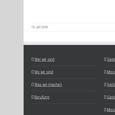
13. Juli 2018
Wer wir sind
Seel
Wo wir sind
Miss
Was wir machen
Verl
Berufung
Gäst
Miss