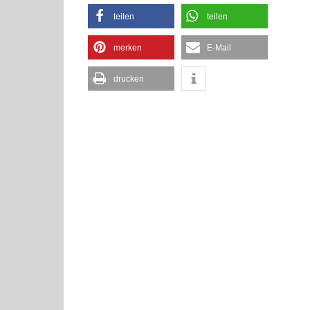
teilen
teilen
merken
E-Mail
drucken