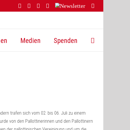
Facebook
YouTube
Instagram
Threads
Newsletter
E-
Mail
hen
Medien
Spenden
ern trafen sich vom 02. bis 06. Juli zu einem
urde von den Pallottinerinnen und den Pallottinern
nen der pallottinischen Vereinigung und um die