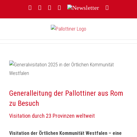
Zum
Facebook
YouTube
Instagram
Threads
Newsletter
E-
Inhalt
Mail
springen
Generalleitung der Pallottiner aus Rom
zu Besuch
Visitation durch 23 Provinzen weltweit
Visitation der Örtlichen Kommunität Westfalen – eine