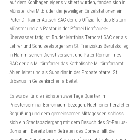
auf dem Kohlhagen eigens visitiert wurden, fanden sich in
Münster drei Mitbrüder der jeweiligen Einzelstationen ein.
Pater Dr. Rainer Autsch SAC der als Offizial für das Bistum
Münster und als Pastor in der Pfarrei Liebfrauen-
Überwasser tätig ist. Bruder Matthias Terhorst SAC der als
Lehrer und Schulseelsorger am St.-Franziskus-Berufskolleg
in Hamm seinen Dienst versieht und Pater Roman Fries
SAC der als Militärpfarrer das Katholische Militärpfarramt
Ahlen leitet und als Subsidiar in der Propsteipfarrei St.
Urbanus in Gelsenkirchen arbeitet.
Es wurde für die nächsten zwei Tage Quartier im
Priesterseminar Borromäum bezogen. Nach einer herzlichen
Begrüßung und dem gemeinsamen Mittagessen schloss
sich ein Stadtspaziergang mit dem Besuch des St-Paulus-
Doms an. Bereits beim Betreten des Domes fällt die
gewaltige Christophorus Statue auf, die nicht zuletzt auch