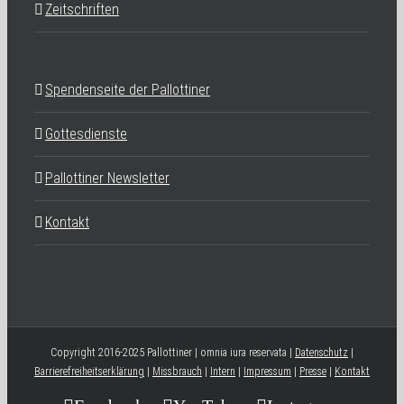
Zeitschriften
Spendenseite der Pallottiner
Gottesdienste
Pallottiner Newsletter
Kontakt
Copyright 2016-2025 Pallottiner | omnia iura reservata |
Datenschutz
|
Barrierefreiheitserklärung
|
Missbrauch
|
Intern
|
Impressum
|
Presse
|
Kontakt