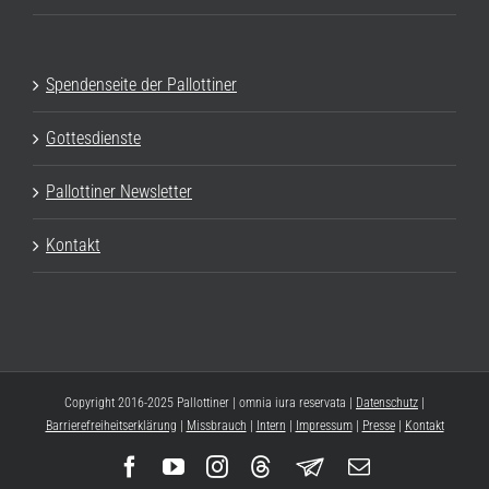
Spendenseite der Pallottiner
Gottesdienste
Pallottiner Newsletter
Kontakt
Copyright 2016-2025 Pallottiner | omnia iura reservata |
Datenschutz
|
Barrierefreiheitserklärung
|
Missbrauch
|
Intern
|
Impressum
|
Presse
|
Kontakt
Facebook
YouTube
Instagram
Threads
Newsletter
E-
Mail