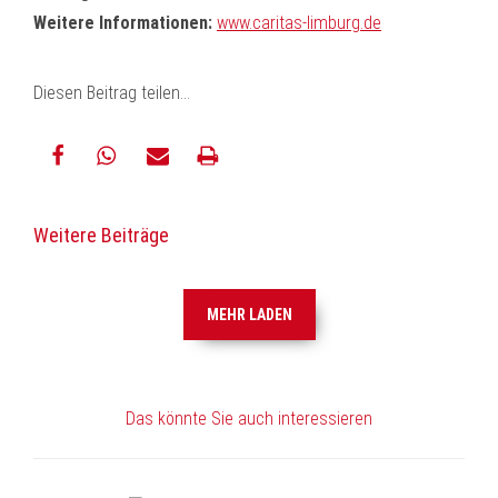
Weitere Informationen:
www.caritas-limburg.de
Diesen Beitrag teilen...
teilen
teilen
E-
drucken
Weitere Beiträge
Mail
MEHR LADEN
Das könnte Sie auch interessieren