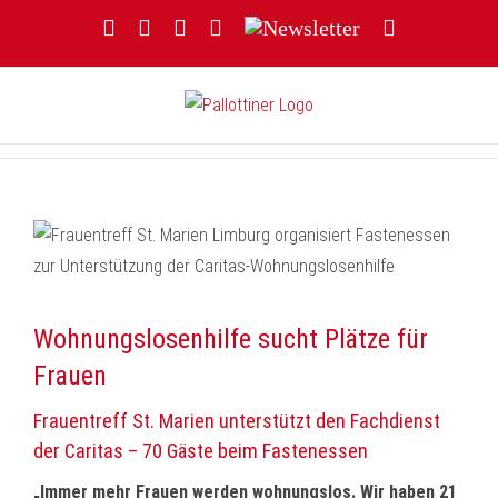
Zum
Facebook
YouTube
Instagram
Threads
Newsletter
E-
Inhalt
Mail
springen
Wohnungslosenhilfe sucht Plätze für
Frauen
Frauentreff St. Marien unterstützt den Fachdienst
der Caritas – 70 Gäste beim Fastenessen
„Immer mehr Frauen werden wohnungslos. Wir haben 21