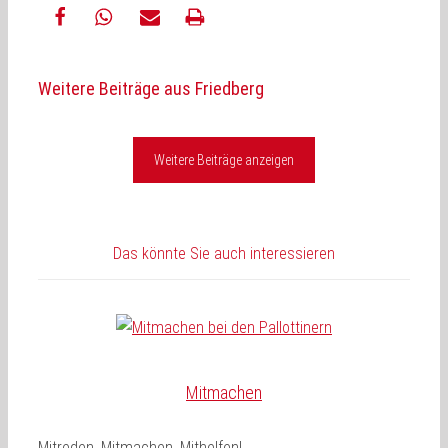
teilen
teilen
E-
drucken
Weitere Beiträge aus Friedberg
Mail
Weitere Beiträge anzeigen
Das könnte Sie auch interessieren
Mitmachen
Mitreden, Mitmachen, Mithelfen!