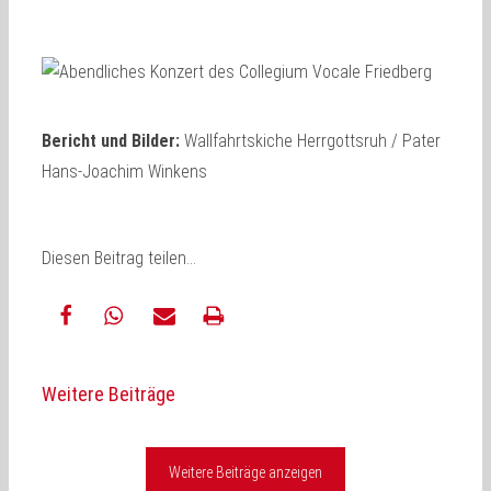
Bericht und Bilder:
Wallfahrtskiche Herrgottsruh / Pater
Hans-Joachim Winkens
Diesen Beitrag teilen...
teilen
teilen
E-
drucken
Weitere Beiträge
Mail
Weitere Beiträge anzeigen