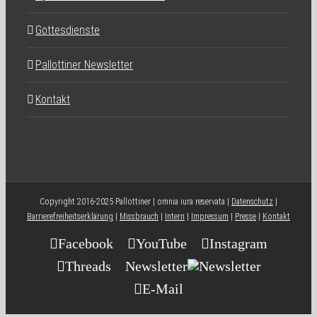
Gottesdienste
Pallottiner Newsletter
Kontakt
Copyright 2016-2025 Pallottiner | omnia iura reservata |
Datenschutz
|
Barrierefreiheitserklärung
|
Missbrauch
|
Intern
|
Impressum
|
Presse
|
Kontakt
Facebook
YouTube
Instagram
Threads
Newsletter
E-Mail