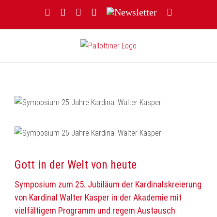
Zum
Facebook
YouTube
Instagram
Threads
Newsletter
E-
Inhalt
Mail
springen
Gott in der Welt von heute
Symposium zum 25. Jubiläum der Kardinalskreierung
von Kardinal Walter Kasper in der Akademie mit
vielfältigem Programm und regem Austausch