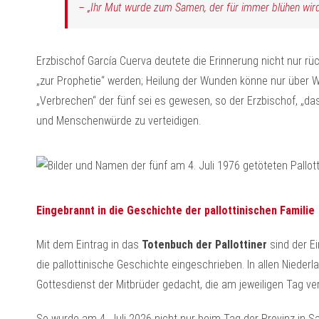
– „Ihr Mut wurde zum Samen, der für immer blühen wird
Erzbischof García Cuerva deutete die Erinnerung nicht nur rü
„zur Prophetie“ werden; Heilung der Wunden könne nur über Wa
„Verbrechen“ der fünf sei es gewesen, so der Erzbischof, „d
und Menschenwürde zu verteidigen.
Eingebrannt in die Geschichte der pallottinischen Familie
Mit dem Eintrag in das
Totenbuch der Pallottiner
sind der Ei
die pallottinische Geschichte eingeschrieben. In allen Niederla
Gottesdienst der Mitbrüder gedacht, die am jeweiligen Tag ve
So wurde am 4. Juli 2026 nicht nur beim Tag der Provinz in Sal