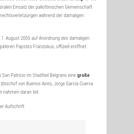
toralen Einsatz der pallottinischen Gemeinschaft
enrechtsverletzungen während der damaligen
m 1. August 2005 auf Anordnung des damaligen
äteren Papstes Franziskus, offiziell eröffnet.
i San Patricio im Stadtteil Belgrano eine
große
Erzbischof von Buenos Aires, Jorge García Cuerva.
en nahmen daran teil.
r Aufschrift: