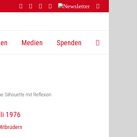
Facebook
YouTube
Instagram
Threads
Newsletter
E-
Mail
hen
Medien
Spenden
li 1976
Mitbrüdern