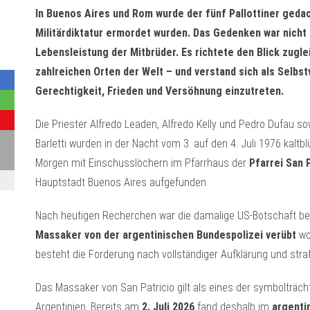
In Buenos Aires und Rom wurde der fünf Pallottiner gedach
Militärdiktatur ermordet wurden. Das Gedenken war nicht 
Lebensleistung der Mitbrüder. Es richtete den Blick zugle
zahlreichen Orten der Welt – und verstand sich als Selbst
Gerechtigkeit, Frieden und Versöhnung einzutreten.
Die Priester Alfredo Leaden, Alfredo Kelly und Pedro Dufau so
Barletti wurden in der Nacht vom 3. auf den 4. Juli 1976 kalt
Morgen mit Einschusslöchern im Pfarrhaus der
Pfarrei San 
Hauptstadt Buenos Aires aufgefunden.
Nach heutigen Recherchen war die damalige US-Botschaft ber
Massaker von der argentinischen Bundespolizei verübt
wo
besteht die Forderung nach vollständiger Aufklärung und straf
Das Massaker von San Patricio gilt als eines der symbolträcht
Argentinien. Bereits am
2. Juli 2026
fand deshalb im
argenti