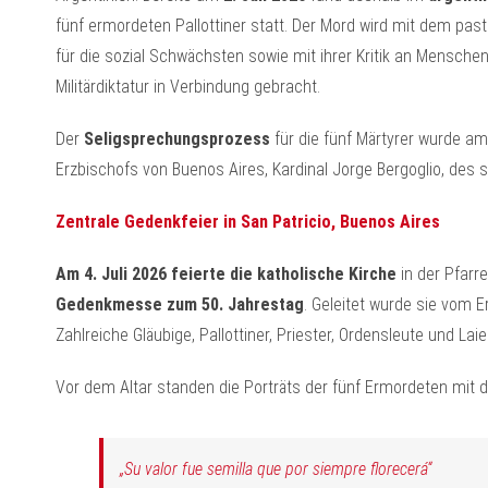
fünf ermordeten Pallottiner statt. Der Mord wird mit dem pas
für die sozial Schwächsten sowie mit ihrer Kritik an Mensch
Militärdiktatur in Verbindung gebracht.
Der
Seligsprechungsprozess
für die fünf Märtyrer wurde a
Erzbischofs von Buenos Aires, Kardinal Jorge Bergoglio, des sp
Zentrale Gedenkfeier in San Patricio, Buenos Aires
Am 4. Juli 2026 feierte die katholische Kirche
in der Pfarre
Gedenkmesse zum 50. Jahrestag
. Geleitet wurde sie vom 
Zahlreiche Gläubige, Pallottiner, Priester, Ordensleute und Lai
Vor dem Altar standen die Porträts der fünf Ermordeten mit de
„Su valor fue semilla que por siempre florecerá“