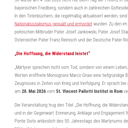
bayerischen Friedberg, sondern auch in zahlreichen Gottesdi
In den Totenbüchern, die regelmäßig aktualisiert werden, sind
Nationalsozialismus gequält und ermordet
wurden. Zu den im
polnischen Mitbrüder Pater Josef Jankowski, Pater Josef St
Österreicher Pater Franz Reinisch und der Deutsche Pater Ri
„Die Hoffnung, die Widerstand leistet“
„Märtyrer sprechen nicht vom Tod, sondern von einem Leben,
Worten eröffnete Monsignore Marco Gnavi eine tiefgründige B
Zeugnisses in Zeiten von Krieg und Verfolgung. Er sprach bei 
am
20. Mai 2026
vom
St. Vincent Pallotti Institut in Rom
ve
Die Veranstaltung trug den Titel: „Die Hoffnung, die Widerstan
und in der Gegenwart. Erinnerung, Anklage und Engagement für
Ponte Sisto anlässlich des 50. Jahrestags des Martyriums der 