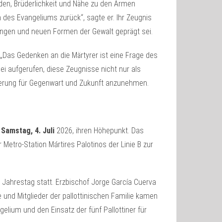
eden, Brüderlichkeit und Nähe zu den Armen
 des Evangeliums zurück“, sagte er. Ihr Zeugnis
dungen und neuen Formen der Gewalt geprägt sei.
Das Gedenken an die Märtyrer ist eine Frage des
sei aufgerufen, diese Zeugnisse nicht nur als
erung für Gegenwart und Zukunft anzunehmen.
m
Samstag, 4. Juli
2026, ihren Höhepunkt. Das
etro-Station Mártires Palotinos der Linie B zur
 Jahrestag statt. Erzbischof Jorge García Cuerva
e und Mitglieder der pallottinischen Familie kamen
ium und den Einsatz der fünf Pallottiner für