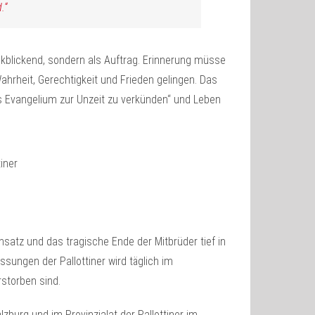
.“
ckblickend, sondern als Auftrag. Erinnerung müsse
hrheit, Gerechtigkeit und Frieden gelingen. Das
as Evangelium zur Unzeit zu verkünden“ und Leben
nsatz und das tragische Ende der Mitbrüder tief in
ssungen der Pallottiner wird täglich im
rstorben sind.
zburg und im Provinzialat der Pallottiner im