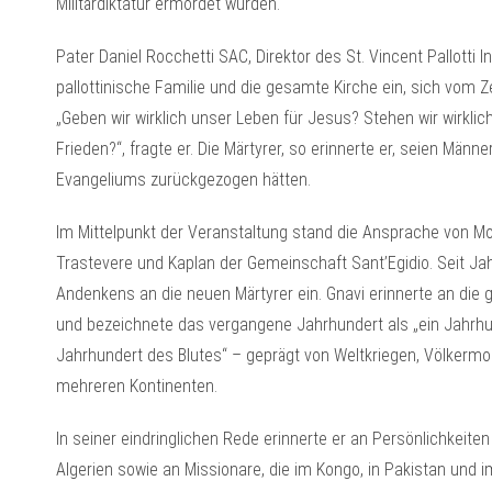
Militärdiktatur ermordet wurden.
Pater Daniel Rocchetti SAC, Direktor des St. Vincent Pallotti 
pallottinische Familie und die gesamte Kirche ein, sich vom 
„Geben wir wirklich unser Leben für Jesus? Stehen wir wirklic
Frieden?“, fragte er. Die Märtyrer, so erinnerte er, seien Männ
Evangeliums zurückgezogen hätten.
Im Mittelpunkt der Veranstaltung stand die Ansprache von Mon
Trastevere und Kaplan der Gemeinschaft Sant’Egidio. Seit Jah
Andenkens an die neuen Märtyrer ein. Gnavi erinnerte an die
und bezeichnete das vergangene Jahrhundert als „ein Jahrhun
Jahrhundert des Blutes“ – geprägt von Weltkriegen, Völkermo
mehreren Kontinenten.
In seiner eindringlichen Rede erinnerte er an Persönlichkeiten
Algerien sowie an Missionare, die im Kongo, in Pakistan und 