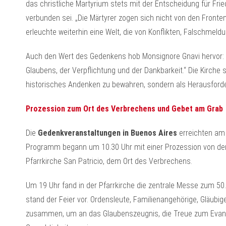
das christliche Martyrium stets mit der Entscheidung für Fri
verbunden sei. „Die Märtyrer zogen sich nicht von den Fronten
erleuchte weiterhin eine Welt, die von Konflikten, Falschmel
Auch den Wert des Gedenkens hob Monsignore Gnavi hervor: „
Glaubens, der Verpflichtung und der Dankbarkeit.“ Die Kirche 
historisches Andenken zu bewahren, sondern als Herausford
Prozession zum Ort des Verbrechens und Gebet am Grab
Die
Gedenkveranstaltungen in Buenos Aires
erreichten a
Programm begann um 10.30 Uhr mit einer Prozession von der M
Pfarrkirche San Patricio, dem Ort des Verbrechens.
Um 19 Uhr fand in der Pfarrkirche die zentrale Messe zum 50.
stand der Feier vor. Ordensleute, Familienangehörige, Gläubig
zusammen, um an das Glaubenszeugnis, die Treue zum Evangel