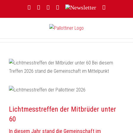
Zum
Facebook
YouTube
Instagram
Threads
Newsletter
E-
Inhalt
Mail
springen
Lichtmesstreffen der Mitbrüder unter
60
In diesem Jahr stand die Gemeinschaft im