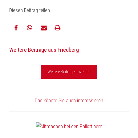
Diesen Beitrag teilen…
teilen
teilen
E-
drucken
Weitere Beiträge aus Friedberg
Mail
Weitere Beiträge anzeigen
Das könnte Sie auch interessieren