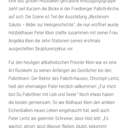
Eine aus groben Holzbalken gestaltete Kreuzigungsgruppe
zieht seit Kurzem die Blicke in der Friedberger Pallotti-Kirche
auf sich. Die Szene ist Teil der Ausstellung „Mysterium
Salutis – Bilder zur Heilsgeschichte“, die nun eröffnet wurde.
Holzbildhauer Peter Klein stellte zusammen mit seiner Frau
Angelika Klein die zehn Stationen seines erstmals
ausgestellten Skulpturenzyklus vor.
Für den heutigen altkatholischen Priester Klein war es eine
Art Rückkehr zu seinen Anfängen als Geistlicher bei den
Pallottinern. Der Rektor des Pallotti-Hauses, Christoph Lentz,
hieß den ehemaligen Pater herzlich willkommen: „Für mich
bist Du Pallottiner mit Leib und Seele.“ Noch etwas haben
die beiden gemeinsam. So wie Bildhauer Klein den antiken
Eichenbalken neues Leben eingehaucht hat, weiß auch
Pater Lentz als gelernter Schreiner, dass Holz lebt: „Es
wächst, atmet, lässt Wasser fließen, blutet, bekommt