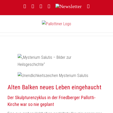
Zum
Facebook
YouTube
Instagram
Threads
Newsletter
E-
Inhalt
Mail
springen
Alten Balken neues Leben eingehaucht
Der Skulpturenzyklus in der Friedberger Pallotti-
Kirche war so nie geplant