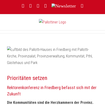
Zum
Facebook
YouTube
Instagram
Threads
Newsletter
E-
Inhalt
Mail
springen
Prioritäten setzen
Rektorenkonferenz in Friedberg befasst sich mit der
Zukunft
Die Kommunitäten sind die Herzkammern der Provinz.