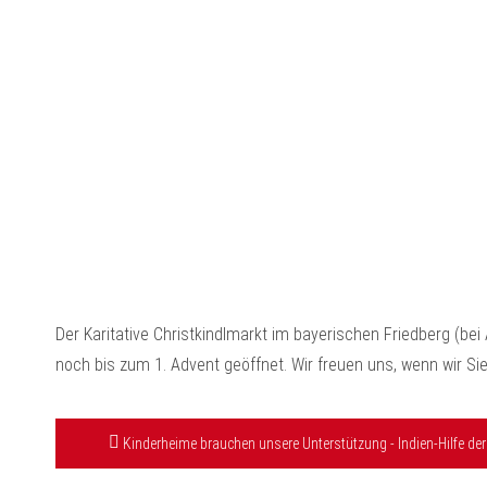
Der Karitative Christkindlmarkt im bayerischen Friedberg (bei 
noch bis zum 1. Advent geöffnet. Wir freuen uns, wenn wir S
Kinderheime brauchen unsere Unterstützung - Indien-Hilfe der 