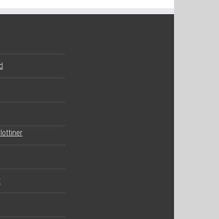
d
lottiner
r