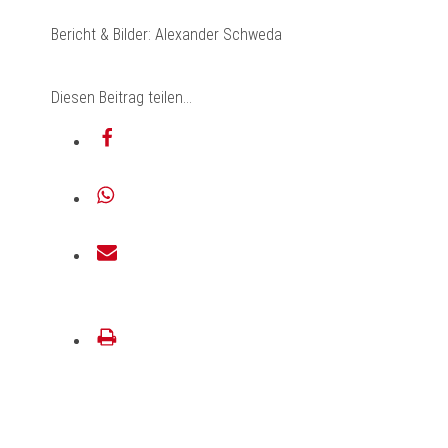
Bericht & Bilder: Alexander Schweda
Diesen Beitrag teilen…
teilen
teilen
E-
Mail
drucken