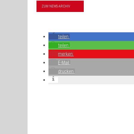
ZUM NEWS-ARCHIV
teilen
teilen
merken
E-Mail
drucken