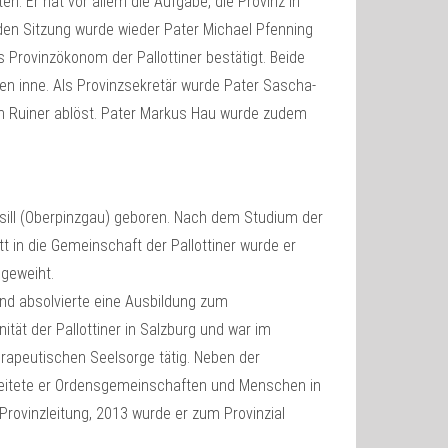
n. Er hat vor allem die Aufgabe, die Provinz in
nden Sitzung wurde wieder Pater Michael Pfenning
 Provinzökonom der Pallottiner bestätigt. Beide
n inne. Als Provinzsekretär wurde Pater Sascha-
en Ruiner ablöst. Pater Markus Hau wurde zudem
sill (Oberpinzgau) geboren. Nach dem Studium der
t in die Gemeinschaft der Pallottiner wurde er
 geweiht.
und absolvierte eine Ausbildung zum
ät der Pallottiner in Salzburg und war im
rapeutischen Seelsorge tätig. Neben der
gleitete er Ordensgemeinschaften und Menschen in
r Provinzleitung, 2013 wurde er zum Provinzial