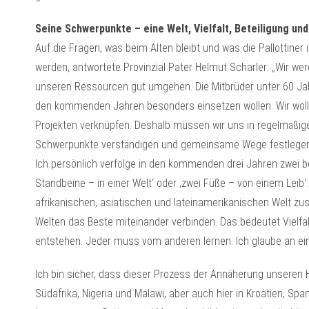
Seine Schwerpunkte – eine Welt, Vielfalt, Beteiligung und
Auf die Fragen, was beim Alten bleibt und was die Pallottin
werden, antwortete Provinzial Pater Helmut Scharler: „Wir we
unseren Ressourcen gut umgehen. Die Mitbrüder unter 60 Jahr
den kommenden Jahren besonders einsetzen wollen. Wir woll
Projekten verknüpfen. Deshalb müssen wir uns in regelmäßi
Schwerpunkte verständigen und gemeinsame Wege festlegen
Ich persönlich verfolge in den kommenden drei Jahren zwei
Standbeine – in einer Welt‘ oder ‚zwei Füße – von einem Leib
afrikanischen, asiatischen und lateinamerikanischen Welt 
Welten das Beste miteinander verbinden. Das bedeutet Vielfal
entstehen. Jeder muss vom anderen lernen. Ich glaube an ein
Ich bin sicher, dass dieser Prozess der Annäherung unseren H
Südafrika, Nigeria und Malawi, aber auch hier in Kroatien, Sp