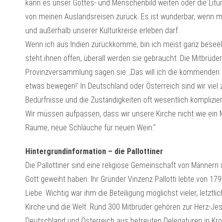
kann es unser Gottes- und Menschenbild weiten oder die Litur
von meinen Auslandsreisen zurück. Es ist wunderbar, wenn m
und außerhalb unserer Kulturkreise erleben darf.
Wenn ich aus Indien zurückkomme, bin ich meist ganz beseel
steht ihnen offen, überall werden sie gebraucht. Die Mitbrüder
Provinzversammlung sagen sie: ‚Das will ich die kommenden 
etwas bewegen!‘ In Deutschland oder Österreich sind wir viel z
Bedürfnisse und die Zuständigkeiten oft wesentlich komplizier
Wir müssen aufpassen, dass wir unsere Kirche nicht wie ein 
Räume, neue Schläuche für neuen Wein.“
Hintergrundinformation – die Pallottiner
Die Pallottiner sind eine religiöse Gemeinschaft von Männern i
Gott geweiht haben. Ihr Gründer Vinzenz Pallotti lebte von 17
Liebe. Wichtig war ihm die Beteiligung möglichst vieler, letztl
Kirche und die Welt. Rund 300 Mitbrüder gehören zur Herz-Jesu
Deutschland und Österreich aus betreuten Delegaturen in Kroa