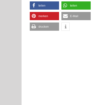
teilen
teilen
merken
E-Mail
drucken