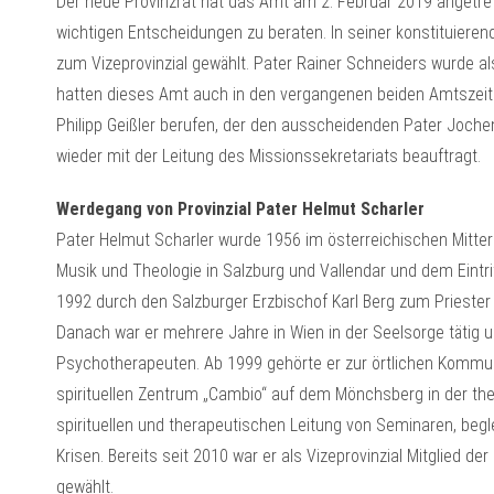
Der neue Provinzrat hat das Amt am 2. Februar 2019 angetrete
wichtigen Entscheidungen zu beraten. In seiner konstituiere
zum Vizeprovinzial gewählt. Pater Rainer Schneiders wurde als
hatten dieses Amt auch in den vergangenen beiden Amtszeite
Philipp Geißler berufen, der den ausscheidenden Pater Joch
wieder mit der Leitung des Missionssekretariats beauftragt.
Werdegang von Provinzial Pater Helmut Scharler
Pater Helmut Scharler wurde 1956 im österreichischen Mitter
Musik und Theologie in Salzburg und Vallendar und dem Eintrit
1992 durch den Salzburger Erzbischof Karl Berg zum Priester
Danach war er mehrere Jahre in Wien in der Seelsorge tätig 
Psychotherapeuten. Ab 1999 gehörte er zur örtlichen Kommunit
spirituellen Zentrum „Cambio“ auf dem Mönchsberg in der the
spirituellen und therapeutischen Leitung von Seminaren, be
Krisen. Bereits seit 2010 war er als Vizeprovinzial Mitglied de
gewählt.