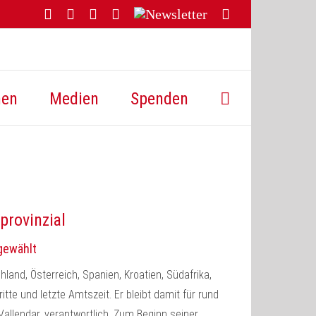
Facebook
YouTube
Instagram
Threads
Newsletter
E-
Mail
hen
Medien
Spenden
provinzial
rgewählt
land, Österreich, Spanien, Kroatien, Südafrika,
itte und letzte Amtszeit. Er bleibt damit für rund
Vallendar, verantwortlich. Zum Beginn seiner