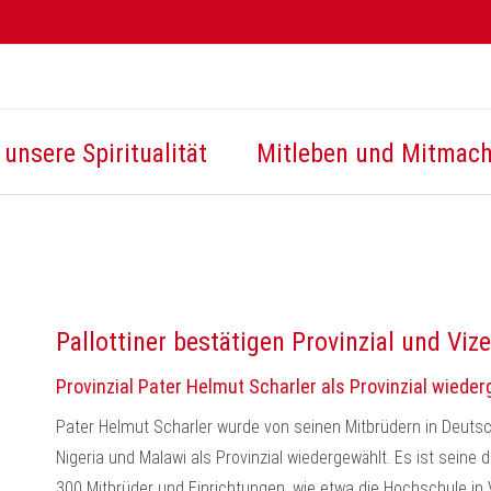
unsere Spiritualität
Mitleben und Mitmac
Pallottiner bestätigen Provinzial und Vize
Provinzial Pater Helmut Scharler als Provinzial wiede
Pater Helmut Scharler wurde von seinen Mitbrüdern in Deutsch
Nigeria und Malawi als Provinzial wiedergewählt. Es ist seine dr
300 Mitbrüder und Einrichtungen, wie etwa die Hochschule in 