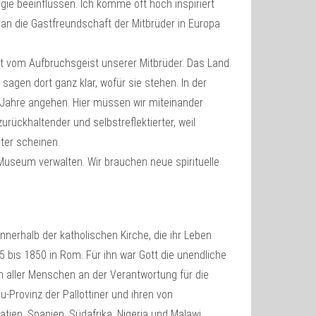
gie beeinflussen. Ich komme oft hoch inspiriert
an die Gastfreundschaft der Mitbrüder in Europa
t vom Aufbruchsgeist unserer Mitbrüder. Das Land
 sagen dort ganz klar, wofür sie stehen. In der
Jahre angehen. Hier müssen wir miteinander
urückhaltender und selbstreflektierter, weil
ter scheinen.
Museum verwalten. Wir brauchen neue spirituelle
nnerhalb der katholischen Kirche, die ihr Leben
95 bis 1850 in Rom. Für ihn war Gott die unendliche
ich aller Menschen an der Verantwortung für die
-Provinz der Pallottiner und ihren von
tien, Spanien, Südafrika, Nigeria und Malawi.