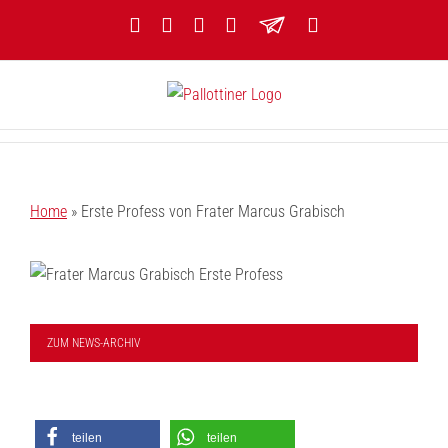
Zum
Facebook
YouTube
Instagram
Threads
Newsletter
E-
Inhalt
Mail
springen
Home
»
Erste Profess von Frater Marcus Grabisch
ZUM NEWS-ARCHIV
teilen
teilen