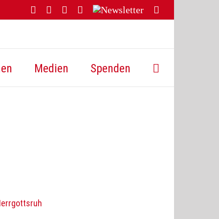
Facebook
YouTube
Instagram
Threads
Newsletter
E-
Mail
hen
Medien
Spenden
Herrgottsruh