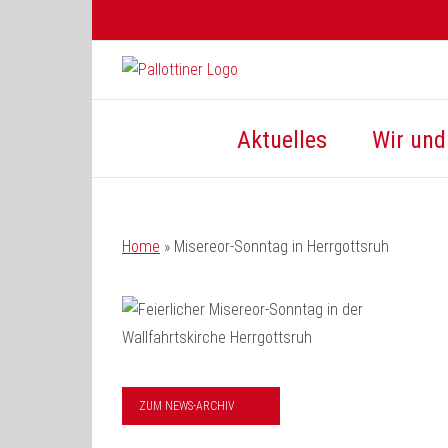
Zum
Inhalt
springen
Aktuelles
Wir und 
Home
»
Misereor-Sonntag in Herrgottsruh
ZUM NEWS-ARCHIV