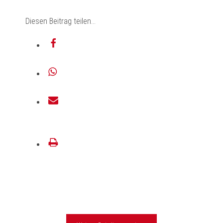
Diesen Beitrag teilen...
teilen
teilen
E-
Mail
drucken