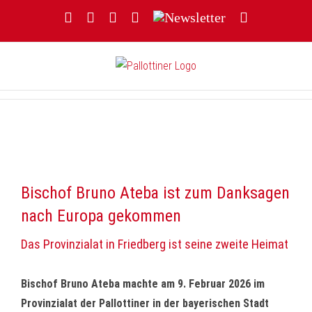
Zum
Facebook
YouTube
Instagram
Threads
Newsletter
E-
Inhalt
Mail
springen
Bischof Bruno Ateba ist zum Danksagen
nach Europa gekommen
Das Provinzialat in Friedberg ist seine zweite Heimat
Bischof Bruno Ateba machte am 9. Februar 2026 im
Provinzialat der Pallottiner in der bayerischen Stadt