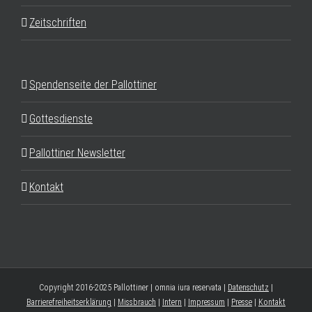
Zeitschriften
Spendenseite der Pallottiner
Gottesdienste
Pallottiner Newsletter
Kontakt
Copyright 2016-2025 Pallottiner | omnia iura reservata |
Datenschutz
|
Barrierefreiheitserklärung
|
Missbrauch
|
Intern
|
Impressum
|
Presse
|
Kontakt